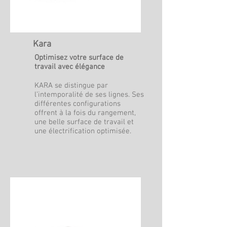
Kara
Optimisez votre surface de
travail avec élégance
KARA se distingue par
l’intemporalité de ses lignes. Ses
différentes configurations
offrent à la fois du rangement,
une belle surface de travail et
une électrification optimisée.