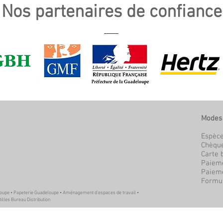
Nos partenaires de confiance
Modes
Espèc
Chèqu
Carte 
Paieme
Paieme
Formul
loupe • Papeterie Guadeloupe • Aménagement d'espaces de travail •
tilles Bureau Distribution