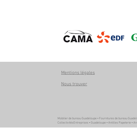
Mentions légales
Nous trouver
Mobilier de bureau Guadeloupe • Fournitures de bureau Guade
CollectivitésEntreprises • Guadeloupe • Antilles Papeterie • An